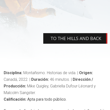
TO THE HILLS AND BACK
Disciplina:
Montañismo. Historias de vida.
|
Origen:
Canadá, 2022.
|
Duración:
46
minutos.
|
Dirección /
Producción:
Mike Quigley, Gabriella Dufour-Léonard y
Malcolm Sangster.
Calificación:
Apta para todo público.