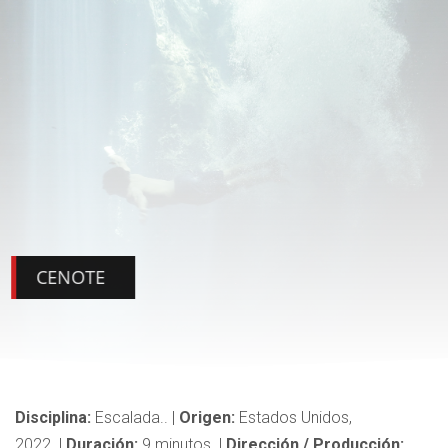
CENOTE
Disciplina:
Escalada..
|
Origen:
Estados Unidos,
2022.
|
Duración:
9
minutos.
|
Dirección / Producción: